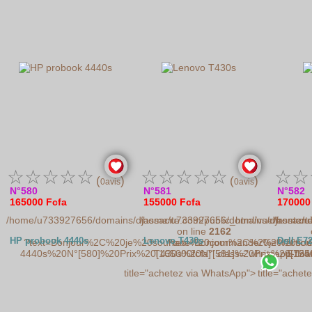
☆
☆
☆
☆
☆
☆
☆
☆
☆
☆
☆
☆
(
)
(
)
0avis
0avis
N°580
N°581
N°582
165000 Fcfa
155000 Fcfa
170000
/home/u733927656/domains/djassacite.com/public_html/vue/frontend
/home/u733927656/domains/djassacite.
/home/u7
on line
2162
HP probook 4440s
Lenovo T430s
Dell E7
?text=Bonjour%2C%20je%20souhaite%20commander%20l'articl
?text=Bonjour%2C%20je%20sou
4440s%20N°[580]%20Prix%20[165000fcfa]" class="whatsapp-float"
T430s%20N°[581]%20Prix%20[155000f
E7240
title="achetez via WhatsApp">
title="ache