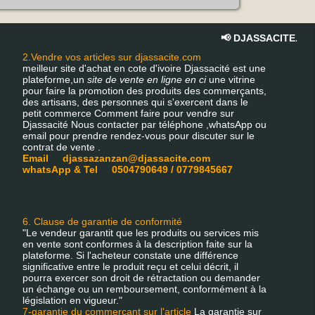
📢 DJASSACITE.COM – 
2.Vendre vos articles sur djassacite.com
meilleur site d'achat en cote d'ivoire Djassacité est une
plateforme,un
site de vente en ligne en ci
une vitrine
pour faire la promotion des produits des commerçants,
des artisans, des personnes qui s'exercent dans le
petit commerce Comment faire pour vendre sur
Djassacité Nous contacter par téléphone ,whatsApp ou
email pour prendre rendez-vous pour discuter sur le
contrat de vente .
Email djassazanzan@djassacite.com
whatsApp & Tel 0504790649 / 0779845667
6. Clause de garantie de conformité
"Le vendeur garantit que les produits ou services mis
en vente sont conformes à la description faite sur la
plateforme. Si l'acheteur constate une différence
significative entre le produit reçu et celui décrit, il
pourra exercer son droit de rétractation ou demander
un échange ou un remboursement, conformément à la
législation en vigueur."
7-garantie du commerçant sur l'article
La garantie sur