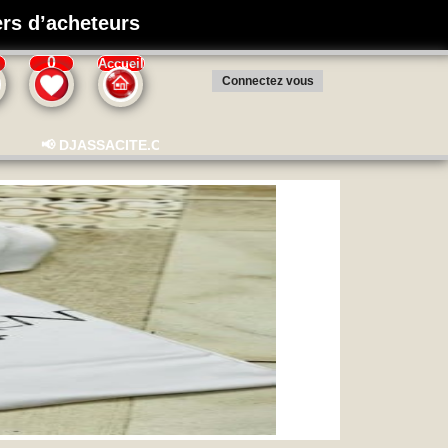
iers d’acheteurs
0
Accueil
Connectez vous
📢 DJASSACITE.COM – La plateforme de boutique en ligne à se