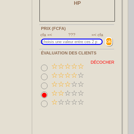
HP
PRIX (FCFA)
cfa =<
???
=< cfa
ÉVALUATION DES CLIENTS
DÉCOCHER
☆
☆
☆
☆
☆
☆
☆
☆
☆
☆
☆
☆
☆
☆
☆
☆
☆
☆
☆
☆
☆
☆
☆
☆
☆