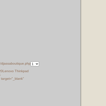
/djassaboutique.php
20Lenovo Thinkpad
6
target="_blank"