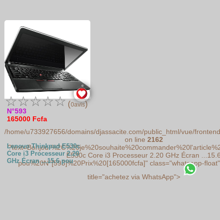
☆
☆
☆
☆
☆
(
)
0avis
N°593
165000 Fcfa
/home/u733927656/domains/djassacite.com/public_html/vue/frontend
on line
2162
Lenovo Thinkpad E530c
?text=Bonjour%2C%20je%20souhaite%20commander%20l'article%
Core i3 Processeur 2.20
E530c Core i3 Processeur 2.20 GHz Écran ...15.
GHz Écran ...15.6 pou
pou%20N°[593]%20Prix%20[165000fcfa]" class="whatsapp-float" 
title="achetez via WhatsApp">