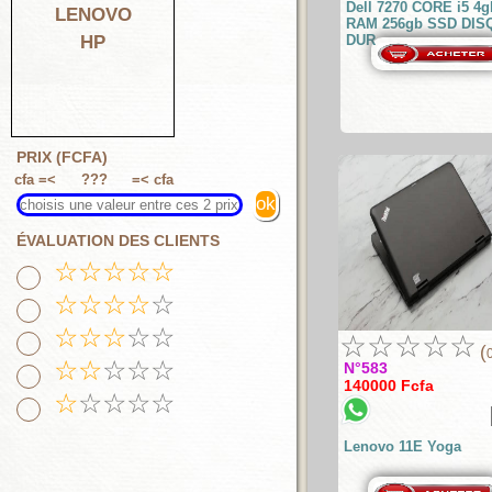
Dell 7270 CORE i5 4g
LENOVO
RAM 256gb SSD DIS
HP
DUR
PRIX (FCFA)
cfa =<
???
=< cfa
ÉVALUATION DES CLIENTS
☆
☆
☆
☆
☆
☆
☆
☆
☆
☆
☆
☆
☆
☆
☆
☆
☆
☆
☆
☆
(
☆
☆
☆
☆
☆
N°583
140000 Fcfa
☆
☆
☆
☆
☆
Lenovo 11E Yoga