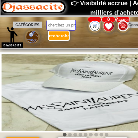
👉 Visibilité accrue |
milliers d’ache
0
Accueil
CATÉGORIES
Conn