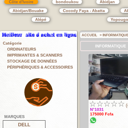
Côte d'Ivoire
bondoukou
Abidjan
Abidjan/Bouake
Cocody Faya - Abatta
Ab
Alépé
Yopoug
ACCUEIL
> INFORMATIQU
Catégorie
INFORMATIQUE
ORDINATEURS
IMPRIMANTES & SCANNERS
STOCKAGE DE DONNÉES
PÉRIPHÉRIQUES & ACCESSOIRES
☆
☆
☆
☆
☆
(
N°1031
175000 Fcfa
MARQUES
DELL