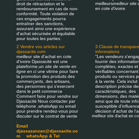
meilleurs
meilleur site 
droit de rétractation et le
en cote d'ivoire.
remboursement en cas de non-
conformité. Toute violation de
ces engagements pourra
entraîner des sanctions,
assurant ainsi une expérience
d'achat sécurisée et équitable
pour toutes les parties.
2.Vendre vos articles sur
3.Clause de transpar
djassacite.com
informations
meilleur site d'achat en cote
"Les vendeurs s'enga
d'ivoire Djassacité est une
fournir des informatio
plateforme,un
site de vente en
complètes, exactes et
ligne en ci
une vitrine pour faire
vérifiables concernant
la promotion des produits des
produits ou services 
commerçants, des artisans,
à la vente. Cela inclut 
des personnes qui s'exercent
description précise de
dans le petit commerce
caractéristiques, des
Comment faire pour vendre sur
dimensions, des matér
Djassacité Nous contacter par
ainsi que de toute inf
téléphone ,whatsApp ou email
susceptible d'influence
pour prendre rendez-vous pour
décision d'achat de l'a
discuter sur le contrat de vente
meilleur site d'achat en cot
.
Email
djassazanzan@djassacite.co
m whatsApp & Tel