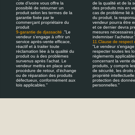
cote d'ivoire vous offre la
de la qualité et de la s
possibilé de retourner un
des produits mis en v
produit selon les termes de la
cas de problème lié à 
garantie fixée par le
du produit, la responsa
commerçant propriétaire du
vendeur pourra être 
produit
et ce dernier devra pr
9-garantie de djassacité
."Le
mesures nécessaires 
vendeur s'engage à offrir un
indemniser l'acheteur.
service après-vente efficace,
11.Clause de respect 
réactif et à traiter toute
"Le vendeur s'engage
réclamation liée à la qualité du
respecter toutes les lo
produit ou à des problèmes
règlements applicable
survenus après l'achat. Le
concernant la vente d
vendeur mettra en place une
produits, y compris l
procédure de retour, d'échange
de sécurité, les droits
ou de réparation des produits
propriété intellectuelle,
défectueux, conformément aux
protection des donné
lois applicables."
personnelles."