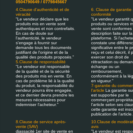
0504790649 / 0779845667
4.Clause d'authenticité et de
6. Clause de garantie
véracité
conformité
"Le vendeur déclare que les
"Le vendeur garantit q
produits mis en vente sont
produits ou services m
authentiques et non contrefaits.
vente sont conformes 
En cas de doute sur
description faite sur la
l'authenticité, le vendeur
plateforme. Si l'achet
s'engage à fournir sur
constate une différen
demande tous les documents
significative entre le p
justifiant de l'origine et de la
reçu et celui décrit, il
qualité des produits proposés."
exercer son droit de
5.Clause de responsabilité
rétractation ou deman
"Le vendeur est responsable
échange ou un
de la qualité et de la sécurité
remboursement,
des produits mis en vente. En
conformément à la lég
cas de problème lié à la qualité
en vigueur."
du produit, la responsabilité du
7-garantie du commer
vendeur pourra être engagée,
l'article
La garantie sur 
et ce dernier devra prendre les
est supportée par le
mesures nécessaires pour
commerçant propriéta
indemniser l'acheteur."
l'article selon ses clau
cette garantie est inscr
publication de l'article.
8.Clause de service après-
10.Clause de modérat
vente (SAV)
avis
djassacité 1er site de vente en
"Le vendeur est resp