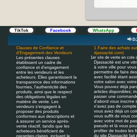
TikTok
Facebook
WhatsApp
I
📢 DJA
Clauses de Confiance et
1.Faire des achats su
d’Engagement des Vendeurs
djassacité.com|
Les présentes clauses
1er site de vente en cote d
Djassacité est une vitr
établissent un cadre de
à votre ville pour vous
confiance et d'engagement
permettre de faire de
entre les vendeurs et les
avec facilité étant ass
acheteurs. Elles garantissent la
votre salon avec votre 
transparence des informations
Vous pouvez déjà parc
fournies, l'authenticité des
articles disponibles; 
produits, ainsi que le respect
passer une commande 
des obligations légales en
d'abord vous inscrire 
matière de vente. Les
n'avez pas de compte 
vendeurs s'engagent à
vous avez déjà un com
proposer des produits
vous suffit de vous co
conformes aux descriptions et
avec votre mot de pas
à assurer un service après-
pseudo et là vous pou
vente réactif, tandis que les
profiter de toutes les 
acheteurs bénéficient de
du site.Djassacité fait 
garanties claires, incluant le