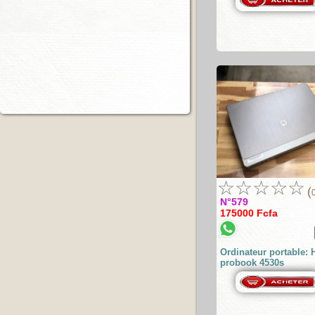
☆
☆
☆
☆
☆
(
N°579
175000 Fcfa
Ordinateur portable: 
probook 4530s