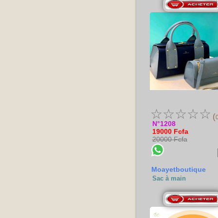
☆
☆
☆
☆
☆
(
N°1208
19000 Fcfa
20000 Fcfa
Moayetboutique
Sac à main