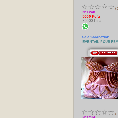
☆
☆
☆
☆
☆
(
N°1248
5000 Fcfa
70000 Fcfa
Salamacreation
EVENTAIL POUR FE
☆
☆
☆
☆
☆
(
N°1244