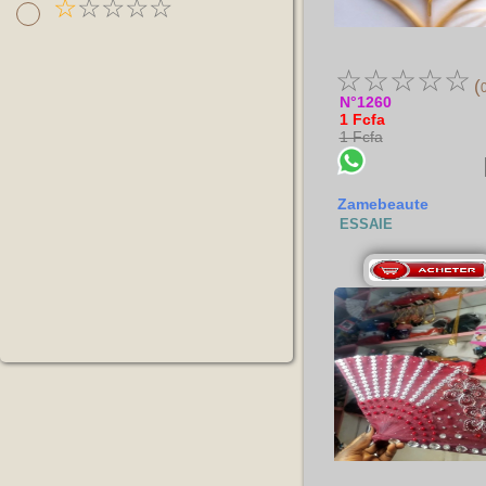
☆
☆
☆
☆
☆
☆
☆
☆
☆
☆
(
N°1260
1 Fcfa
1 Fcfa
Zamebeaute
ESSAIE