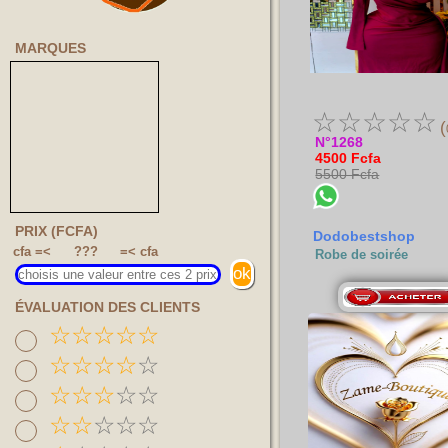
MARQUES
☆
☆
☆
☆
☆
(
N°1268
4500 Fcfa
5500 Fcfa
PRIX (FCFA)
Dodobestshop
cfa =<
???
=< cfa
Robe de soirée
ÉVALUATION DES CLIENTS
☆
☆
☆
☆
☆
☆
☆
☆
☆
☆
☆
☆
☆
☆
☆
☆
☆
☆
☆
☆