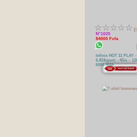
☆
☆
☆
☆
☆
(
N°1025
84000 Fcfa
Infinix HOT 11 PLAY -
6,82&quot; - 4Go – 12
6000 MAh