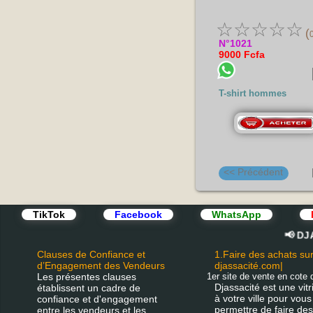
☆
☆
☆
☆
☆
(
N°1021
9000 Fcfa
T-shirt hommes
<< Précédent
TikTok
Facebook
WhatsApp
I
📢 DJASS
Clauses de Confiance et
1.Faire des achats su
d’Engagement des Vendeurs
djassacité.com|
Les présentes clauses
1er site de vente en cote d
Djassacité est une vitr
établissent un cadre de
à votre ville pour vous
confiance et d'engagement
permettre de faire de
entre les vendeurs et les