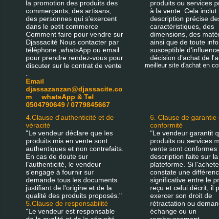
la promotion des produits des
produits ou services 
commerçants, des artisans,
à la vente. Cela inclut 
des personnes qui s'exercent
description précise de
dans le petit commerce
caractéristiques, des
Comment faire pour vendre sur
dimensions, des matér
Djassacité Nous contacter par
ainsi que de toute inf
téléphone ,whatsApp ou email
susceptible d'influence
pour prendre rendez-vous pour
décision d'achat de l'a
discuter sur le contrat de vente
meilleur site d'achat en cot
.
Email
djassazanzan@djassacite.co
m whatsApp & Tel
0504790649 / 0779845667
4.Clause d'authenticité et de
6. Clause de garantie
véracité
conformité
"Le vendeur déclare que les
"Le vendeur garantit q
produits mis en vente sont
produits ou services m
authentiques et non contrefaits.
vente sont conformes 
En cas de doute sur
description faite sur la
l'authenticité, le vendeur
plateforme. Si l'achet
s'engage à fournir sur
constate une différen
demande tous les documents
significative entre le p
justifiant de l'origine et de la
reçu et celui décrit, il
qualité des produits proposés."
exercer son droit de
5.Clause de responsabilité
rétractation ou deman
"Le vendeur est responsable
échange ou un