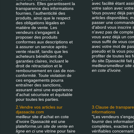
avec facilité étant ass
acheteurs. Elles garantissent la
votre salon avec votre 
transparence des informations
Vous pouvez déjà parc
fournies, l'authenticité des
articles disponibles; 
produits, ainsi que le respect
passer une commande 
des obligations légales en
d'abord vous inscrire 
matière de vente. Les
n'avez pas de compte 
vendeurs s'engagent à
vous avez déjà un com
proposer des produits
vous suffit de vous co
conformes aux descriptions et
avec votre mot de pas
à assurer un service après-
pseudo et là vous pou
vente réactif, tandis que les
profiter de toutes les 
acheteurs bénéficient de
du site.Djassacité fait 
garanties claires, incluant le
meilleurs
meilleur site 
droit de rétractation et le
en cote d'ivoire.
remboursement en cas de non-
conformité. Toute violation de
ces engagements pourra
entraîner des sanctions,
assurant ainsi une expérience
d'achat sécurisée et équitable
pour toutes les parties.
2.Vendre vos articles sur
3.Clause de transpar
djassacite.com
informations
meilleur site d'achat en cote
"Les vendeurs s'enga
d'ivoire Djassacité est une
fournir des informatio
plateforme,un
site de vente en
complètes, exactes et
ligne en ci
une vitrine pour faire
vérifiables concernant