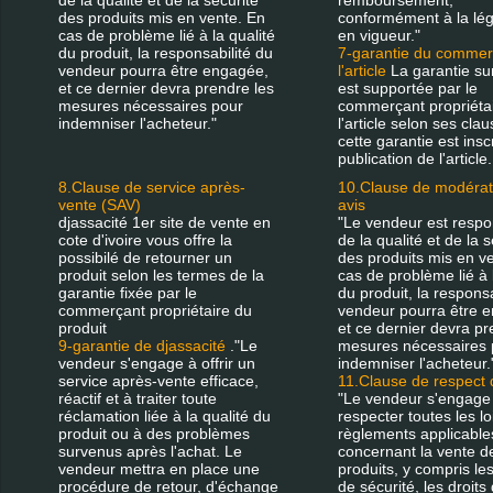
de la qualité et de la sécurité
remboursement,
des produits mis en vente. En
conformément à la lég
cas de problème lié à la qualité
en vigueur."
du produit, la responsabilité du
7-garantie du commer
vendeur pourra être engagée,
l'article
La garantie sur 
et ce dernier devra prendre les
est supportée par le
mesures nécessaires pour
commerçant propriéta
indemniser l'acheteur."
l'article selon ses clau
cette garantie est inscr
publication de l'article.
8.Clause de service après-
10.Clause de modérat
vente (SAV)
avis
djassacité 1er site de vente en
"Le vendeur est resp
cote d'ivoire vous offre la
de la qualité et de la s
possibilé de retourner un
des produits mis en v
produit selon les termes de la
cas de problème lié à 
garantie fixée par le
du produit, la responsa
commerçant propriétaire du
vendeur pourra être 
produit
et ce dernier devra pr
9-garantie de djassacité
."Le
mesures nécessaires 
vendeur s'engage à offrir un
indemniser l'acheteur.
service après-vente efficace,
11.Clause de respect 
réactif et à traiter toute
"Le vendeur s'engage
réclamation liée à la qualité du
respecter toutes les lo
produit ou à des problèmes
règlements applicable
survenus après l'achat. Le
concernant la vente d
vendeur mettra en place une
produits, y compris l
procédure de retour, d'échange
de sécurité, les droits