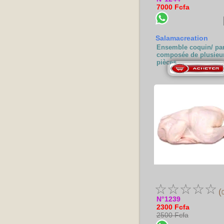
7000 Fcfa
Salamacreation
Ensemble coquin/ pa
composée de plusieu
pièces
☆
☆
☆
☆
☆
(
N°1239
2300 Fcfa
2500 Fcfa