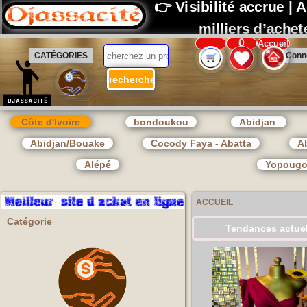
0
Accueil
CATÉGORIES
Conn
Côte d'Ivoire
bondoukou
Abidjan
Abidjan/Bouake
Cocody Faya - Abatta
Ab
Alépé
Yopoug
ACCUEIL
Catégorie
Tendances actuel