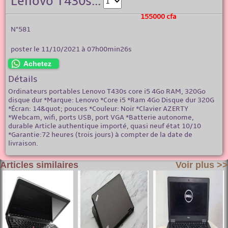
Lenovo T430s...
155000 cfa
N°581
poster le 11/10/2021 à 07h00min26s
Achetez
Détails
Ordinateurs portables Lenovo T430s core i5 4Go RAM, 320Go
disque dur *Marque: Lenovo *Core i5 *Ram 4Go Disque dur 320G
*Écran: 14&quot; pouces *Couleur: Noir *Clavier AZERTY
*Webcam, wifi, ports USB, port VGA *Batterie autonome,
durable Article authentique importé, quasi neuf état 10/10
*Garantie:72 heures (trois jours) à compter de la date de
livraison.
Articles similaires
Voir plus >>