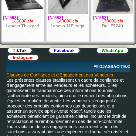
[N°593]
[N°583]
[N°582]
165000 cfa
140000 cfa
170000 cfa
Lenovo Thinkpad
Lenovo 11E Yoga
Dell E7240
E530c Core i3
Processeur 2.20 GHz
Écran ...15.6 pou
TikTok
Facebook
WhatsApp
Instagram
📢 DJASSACITE.COM – 
Clauses de Confiance et d’Engagement des Vendeurs
Les présentes clauses établissent un cadre de confiance et
d'engagement entre les vendeurs et les acheteurs. Elles
garantissent la transparence des informations fournies,
l'authenticité des produits, ainsi que le respect des obligations
[N°581]
[N°580]
[N°579]
légales en matière de vente. Les vendeurs s'engagent à
155000 cfa
165000 cfa
175000 cfa
proposer des produits conformes aux descriptions et à
Lenovo T430s
HP probook 4440s
Ordinateur portable:
assurer un service après-vente réactif, tandis que les
HP probook 4530s
acheteurs bénéficient de garanties claires, incluant le droit de
rétractation et le remboursement en cas de non-conformité.
Toute violation de ces engagements pourra entraîner des
sanctions, assurant ainsi une expérience d'achat sécurisée et