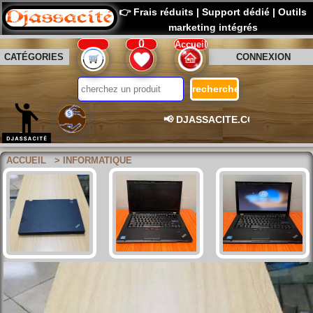
👉 Frais réduits | Support dédié | Outil
marketing intégrés
0
Accueil
CATÉGORIES
CONNEXION
📢 DJASSACITE.COM – La platefor
ACCUEIL
> INFORMATIQUE