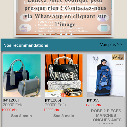
re boutique pour
 ! Contactez-nous
p en cliquant sur
TÉLÉPHONE PORT
’image
ITEL IT2173 5300 f
Voir plus >>
Nos recommandations
[N°1208]
[N°1206]
[N°855]
20000 Fcfa
20000 Fcfa
12000 cfa
19000 cfa
18000 cfa
ROBE 2 PIECES
MANCHES
Sac à main
Sac à main
LONGUES AVEC
HIDJAB