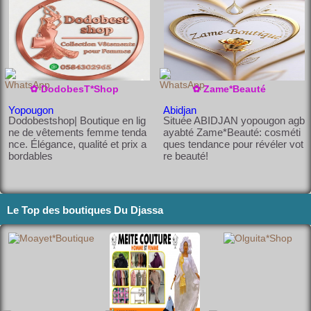
soires féminins tend
nesse pour lui et po
otre maison avec st
ance, de qualité, à
ur elle.
yle sans vous ruine
r !
✿ DodobesT*Shop
✿ Zame*Beauté
Yopougon
Abidjan
Dodobestshop| Boutique en lig
Située ABIDJAN yopougon agb
ne de vêtements femme tenda
ayabté Zame*Beauté: cosméti
nce. Élégance, qualité et prix a
ques tendance pour révéler vot
bordables
re beauté!
Le Top des boutiques Du Djassa
✿ Jambarrek*Boutique
✿ JARATOUCH