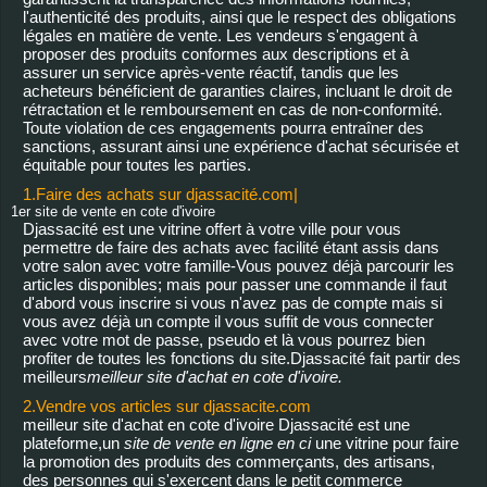
l'authenticité des produits, ainsi que le respect des obligations
[N°1001]
[N°1000]
[N°999]
légales en matière de vente. Les vendeurs s'engagent à
55000 cfa
30000 cfa
60000 cfa
proposer des produits conformes aux descriptions et à
LE KENTÉ
LE KENTÉ OU KITA
LE KENTÉ
assurer un service après-vente réactif, tandis que les
(AUTREMENT
MON FILS EST A
(AUTREMENT
acheteurs bénéficient de garanties claires, incluant le droit de
NOMMÉ KITA), LE
PARIS, LE PAGNE
NOMMÉ KITA), LE
rétractation et le remboursement en cas de non-conformité.
PAGNE AKAN
AKAN FEMME 4
PAGNE AKAN
Toute violation de ces engagements pourra entraîner des
FEMMES 2 PAGNES
PAGNES
FEMME 3 PAGNES
sanctions, assurant ainsi une expérience d'achat sécurisée et
équitable pour toutes les parties.
1.Faire des achats sur djassacité.com|
1er site de vente en cote d'ivoire
Djassacité est une vitrine offert à votre ville pour vous
permettre de faire des achats avec facilité étant assis dans
votre salon avec votre famille-Vous pouvez déjà parcourir les
articles disponibles; mais pour passer une commande il faut
d'abord vous inscrire si vous n'avez pas de compte mais si
vous avez déjà un compte il vous suffit de vous connecter
avec votre mot de passe, pseudo et là vous pourrez bien
profiter de toutes les fonctions du site.Djassacité fait partir des
meilleurs
meilleur site d'achat en cote d'ivoire.
2.Vendre vos articles sur djassacite.com
meilleur site d'achat en cote d'ivoire Djassacité est une
plateforme,un
site de vente en ligne en ci
une vitrine pour faire
la promotion des produits des commerçants, des artisans,
des personnes qui s'exercent dans le petit commerce