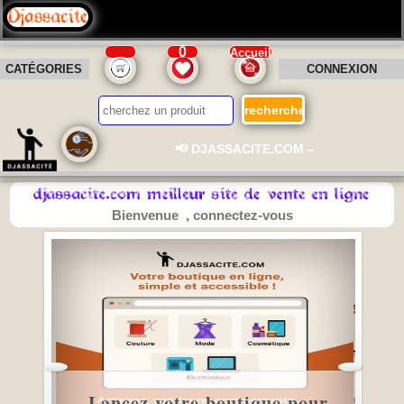
👉 Djassacité – Vente et Achat en Ligne en Côte
d’Ivoire
0
Accueil
CATÉGORIES
CONNEXION
📢 DJASSACITE.COM – La plateforme de b
Bienvenue , connectez-vous