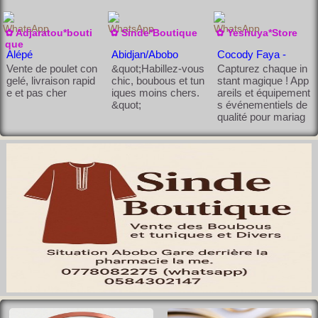
✿ Adjaratou*bouti
✿ Sinde*Boutique
✿ Yeshuya*Store
que
Alépé
Abidjan/Abobo
Cocody Faya -
Abatta
Vente de poulet con
&quot;Habillez-vous
Capturez chaque in
gelé, livraison rapid
chic, boubous et tun
stant magique ! App
e et pas cher
iques moins chers.
areils et équipement
&quot;
s événementiels de
qualité pour mariag
es
✿ Moayet*Boutiqu
✿ Meite*Couture
✿ Olguita*Shop
e
Abidjan/Bouake
Bondoukou
Bondoukou
Offrez-vous l’élégan
Couture sur-mesur
Draps & Rideaux P
ce au quotidien ! Sa
e pour hommes et f
as Chers – Livraiso
cs à main et acces
emmes. Classe & fi
n rapide ! Habillez v