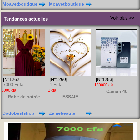
Moayetboutique
Moayetboutique
Voir plus >>
Tendances actuelles
[N°1262]
[N°1260]
[N°1253]
7000 Fcfa
1 Fcfa
130000 cfa
5000 cfa
1 cfa
Camon 40
Robe de soirée
ESSAIE
Dodobestshop
Zamebeaute