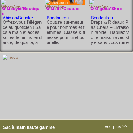
Sénégal/Dakar/Keur Massar
Abengourou
✿ Moayet*Boutiqu
✿ Meite*Couture
✿ Olguita*Shop
La chemise parfaite existe, elle
e
est chez JARATOUCH
Abidjan/Bouake
Bondoukou
Bondoukou
Offrez-vous l’élégan
Couture sur-mesur
Draps & Rideaux P
ce au quotidien ! Sa
e pour hommes et f
as Chers – Livraiso
cs à main et acces
emmes. Classe & fi
n rapide ! Habillez v
soires féminins tend
nesse pour lui et po
otre maison avec st
ance, de qualité, à
ur elle.
yle sans vous ruine
r !
✿ Salama*Creation
✿ Adjaratou*boutique
Bondoukou
Alépé
✿ Traore*Cosméti
✿ Maribelle*Bouti
✿ Zinié*Boutique
Babouches, abayas, hijabs & a
Vente de poulet congelé, livrais
que
que
ccessoires : tout en un clic
on rapide et pas cher
Abidjan
Séguela
Bondoukou
Savons naturels, so
Maribelle*Boutique
Tout pour votre styl
ins du corps & cos
vous propose des a
e et votre intérieur !
métiques de qualité
rticles tendance, élé
Mode, déco, beauté
Voir plus >>
? Faites rayonner v
gants et accessible
& cosmétiques en li
Sac à main haute gamme
otre peau, sans vid
s. Mode, beauté, ac
gne à petits prix