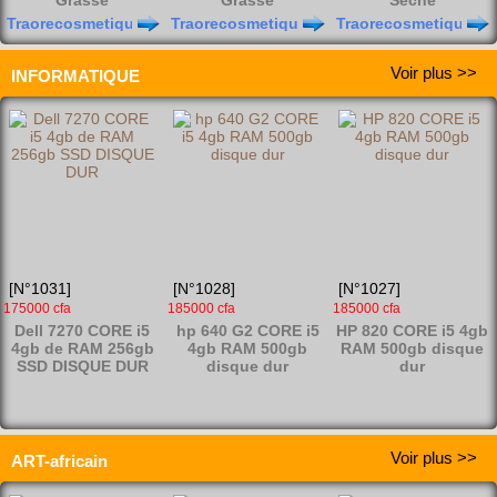
es que jamais.
Grasse
Grasse
Sèche
Traorecosmetique
Traorecosmetique
Traorecosmetique
Voir plus >>
INFORMATIQUE
[N°1187]
[N°1186]
1000 Fcfa
10000 cfa
750 cfa
Savon
[N°1031]
[N°1028]
[N°1027]
Thérapeutique 100%
Savon Clarifiant
175000 cfa
185000 cfa
185000 cfa
naturel
Teint Clair Peau
Dell 7270 CORE i5
hp 640 G2 CORE i5
HP 820 CORE i5 4gb
sèche
Traorecosmetique
4gb de RAM 256gb
4gb RAM 500gb
RAM 500gb disque
Traorecosmetique
SSD DISQUE DUR
disque dur
dur
Voir plus >>
ART-africain