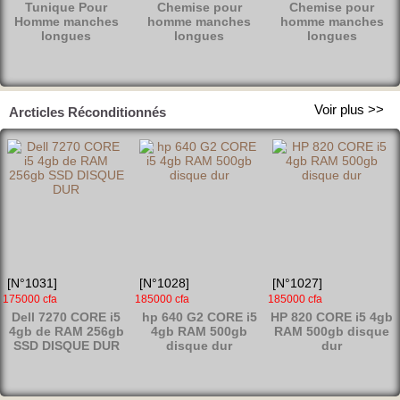
Tunique Pour
Chemise pour
Chemise pour
NOMMÉ KITA), LE
AVEC TABOURET
PIED
Homme manches
homme manches
homme manches
PAGNE AKAN
ROYAL ET CHAISE
longues
longues
longues
FEMMME 2 PAGNES
PLIANTE
Voir plus >>
Arcticles Réconditionnés
✿ Maribelle*Boutique
✿ Zinié*Boutique
Séguela
Bondoukou
Maribelle*Boutique vous propo
Tout pour votre style et votre int
se des articles tendance, éléga
érieur ! Mode, déco, beauté & c
nts et accessibles. Mode, beau
osmétiques en ligne à petits pri
té, access
x
[N°896]
[N°895]
[N°894]
12000 cfa
12000 cfa
12000 cfa
Chemise pour
Tunique Pour
Tunique Pour
[N°1031]
[N°1028]
[N°1027]
homme manches
Homme manches
Homme manches
175000 cfa
185000 cfa
185000 cfa
longues
longues
longues
Dell 7270 CORE i5
hp 640 G2 CORE i5
HP 820 CORE i5 4gb
4gb de RAM 256gb
4gb RAM 500gb
RAM 500gb disque
SSD DISQUE DUR
disque dur
dur