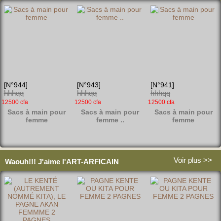
er v
cess
✿ Sinde*Boutique
✿ Yeshuya*Store
[N°944]
[N°943]
[N°941]
Abidjan/Abobo
Cocody Faya - Abatta
hhhqq
hhhqq
hhhqq
&quot;Habillez-vous chic, boub
Capturez chaque instant magiq
12500 cfa
12500 cfa
12500 cfa
ous et tuniques moins chers.&
ue ! Appareils et équipements é
Sacs à main pour
Sacs à main pour
Sacs à main pour
quot;
vénementiels de qualité pour m
femme
femme ..
femme
ariages
Voir plus >>
Waouh!!! J'aime l'ART-ARFICAIN