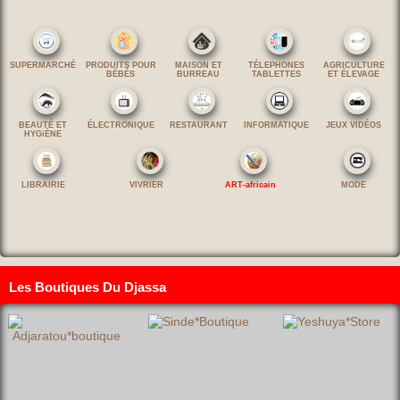
SUPERMARCHÉ
PRODUITS POUR
MAISON ET
TÉLEPHONES
AGRICULTURE
BÉBÉS
BURREAU
TABLETTES
ET ÉLEVAGE
BEAUTÉ ET
ÉLECTRONIQUE
RESTAURANT
INFORMATIQUE
JEUX VIDÉOS
HYGiÈNE
LIBRAIRIE
VIVRIER
ART-africain
MODE
Les Boutiques Du Djassa