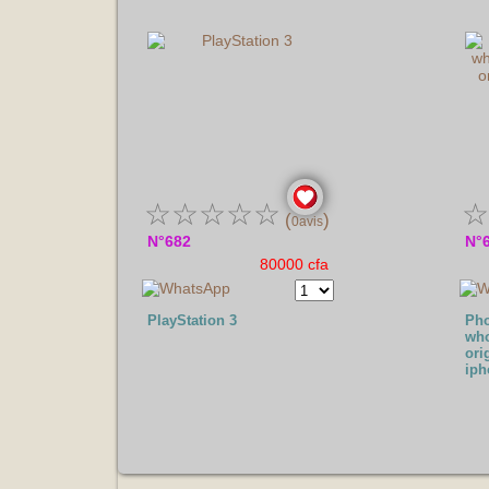
☆
☆
☆
☆
☆
☆
(
)
0avis
N°682
N°
80000 cfa
PlayStation 3
Pho
who
ori
iph