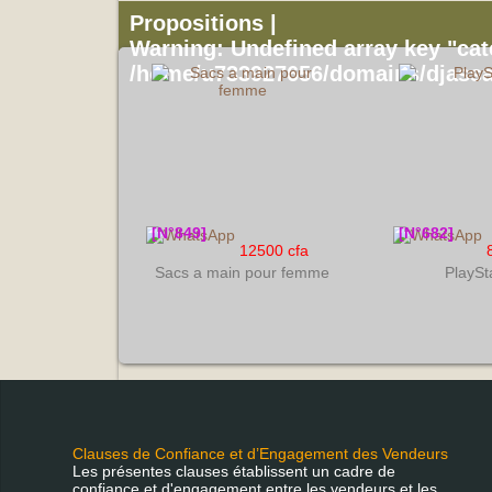
Propositions |
Warning
: Undefined array key "cat
/home/u733927656/domains/djassa
[N°849]
[N°682]
12500 cfa
Sacs a main pour femme
PlaySt
Clauses de Confiance et d’Engagement des Vendeurs
Les présentes clauses établissent un cadre de
confiance et d'engagement entre les vendeurs et les