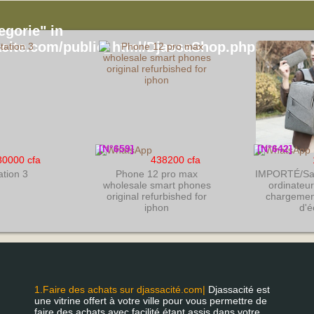
egorie" in
cite.com/public_html/DjassaShop.php
on line
[N°659]
[N°642]
80000 cfa
438200 cfa
ation 3
Phone 12 pro max
IMPORTÉ/Sac
wholesale smart phones
ordinateur
original refurbished for
chargemen
iphon
d'é
1.Faire des achats sur djassacité.com|
Djassacité est
une vitrine offert à votre ville pour vous permettre de
faire des achats avec facilité étant assis dans votre