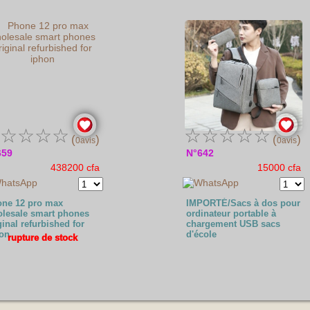
☆
☆
☆
☆
☆
☆
☆
☆
☆
(
)
(
)
0avis
0avis
659
N°642
438200 cfa
15000 cfa
ne 12 pro max
IMPORTÉ/Sacs à dos pour
lesale smart phones
ordinateur portable à
ginal refurbished for
chargement USB sacs
on
d'école
rupture de stock