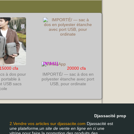
999
[N°641]
15000 cfa
20000 cfa
s à dos pour
IMPORTÉ/ — sac à dos en
 portable à
polyester étanche avec port
t USB sacs
USB, pour ordinate
cole
Djassacité propose u
2.Vendre vos articles sur djassacite.com
Djassacité est
une plateforme,un
site de vente en ligne en ci
une
vitrine pour faire la promotion des produits des