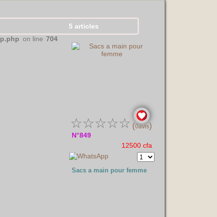
5 articles
op.php
on line
704
☆
☆
☆
☆
☆
(
)
0avis
N°849
12500 cfa
Sacs a main pour femme