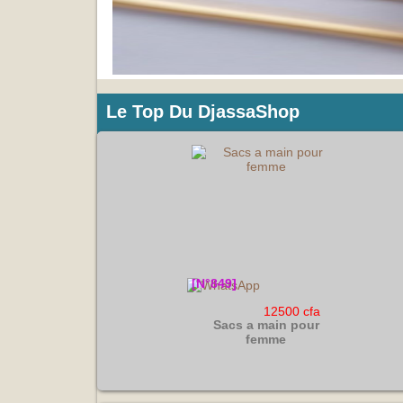
?>
Le Top Du DjassaShop
[N°849]
12500 cfa
Sacs a main pour
femme