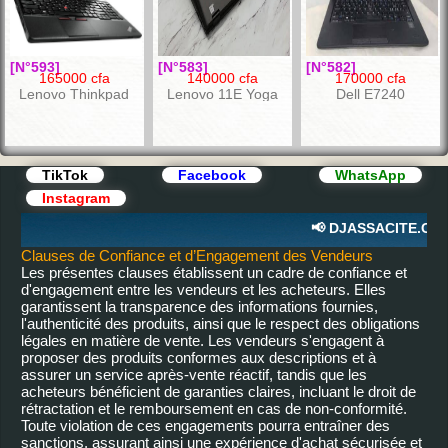
[N°593]
[N°583]
[N°582]
165000 cfa
140000 cfa
170000 cfa
Lenovo Thinkpad
Lenovo 11E Yoga
Dell E7240
E530c Core i3
Processeur 2.20 GHz
Écran ...15.6 pou
TikTok
Facebook
WhatsApp
Instagram
📢 DJASSACITE.COM – 
Clauses de Confiance et d’Engagement des Vendeurs
Les présentes clauses établissent un cadre de confiance et
d'engagement entre les vendeurs et les acheteurs. Elles
garantissent la transparence des informations fournies,
l'authenticité des produits, ainsi que le respect des obligations
[N°581]
[N°580]
[N°579]
légales en matière de vente. Les vendeurs s'engagent à
155000 cfa
165000 cfa
175000 cfa
proposer des produits conformes aux descriptions et à
Lenovo T430s
HP probook 4440s
Ordinateur portable:
assurer un service après-vente réactif, tandis que les
HP probook 4530s
acheteurs bénéficient de garanties claires, incluant le droit de
rétractation et le remboursement en cas de non-conformité.
Toute violation de ces engagements pourra entraîner des
sanctions, assurant ainsi une expérience d'achat sécurisée et