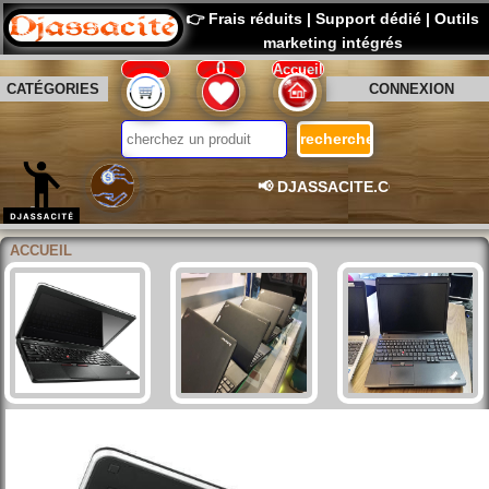
👉 Frais réduits | Support dédié | Outils
marketing intégrés
0
Accueil
CATÉGORIES
CONNEXION
📢 DJASSACITE.COM – La platefo
ACCUEIL